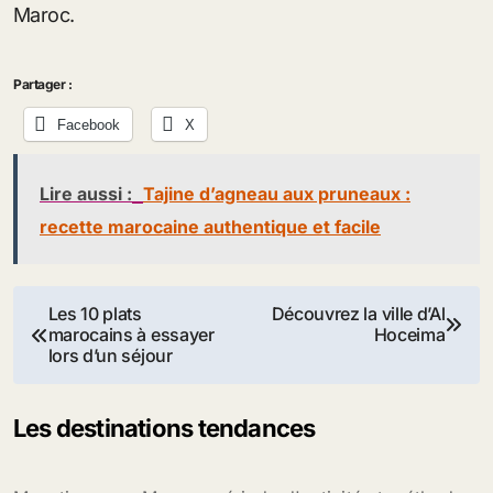
Maroc.
Partager :
Facebook
X
Lire aussi :
Tajine d’agneau aux pruneaux :
recette marocaine authentique et facile
Navigation
Les 10 plats
Découvrez la ville d’Al
marocains à essayer
Hoceima
de
lors d’un séjour
l’article
Les destinations tendances