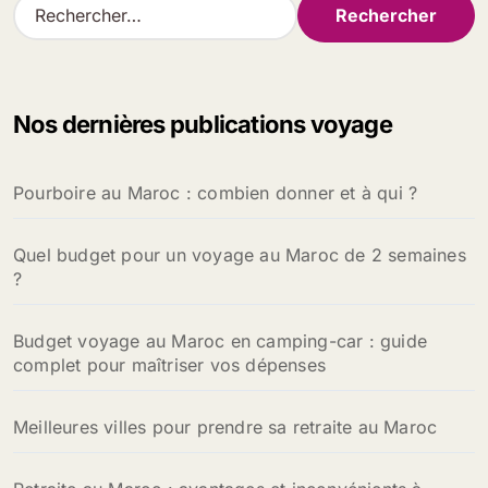
R
e
c
h
e
Nos dernières publications voyage
r
c
h
Pourboire au Maroc : combien donner et à qui ?
e
r
Quel budget pour un voyage au Maroc de 2 semaines
:
?
Budget voyage au Maroc en camping-car : guide
complet pour maîtriser vos dépenses
Meilleures villes pour prendre sa retraite au Maroc