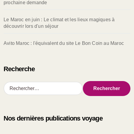
prochaine demande
Le Maroc en juin : Le climat et les lieux magiques à
découvrir lors d'un séjour
Avito Maroc : l'équivalent du site Le Bon Coin au Maroc
Recherche
R
e
c
h
e
Nos dernières publications voyage
r
c
h