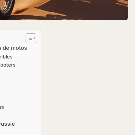
s de motos
nibles
cooters
re
éussie