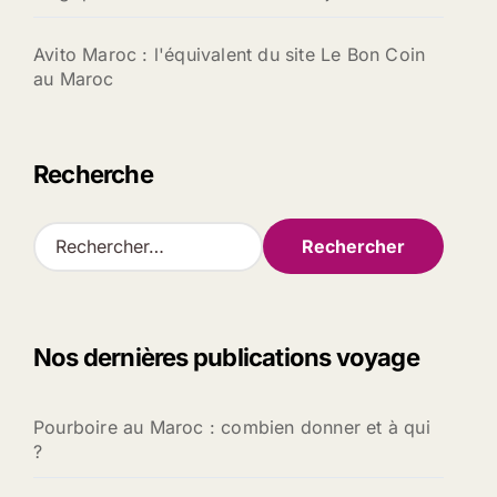
Avito Maroc : l'équivalent du site Le Bon Coin
au Maroc
Recherche
R
e
c
h
e
Nos dernières publications voyage
r
c
h
Pourboire au Maroc : combien donner et à qui
e
?
r