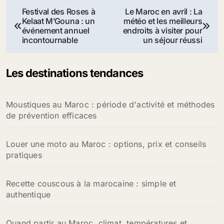
Navigation
Festival des Roses à
Le Maroc en avril : La
Kelaat M’Gouna : un
météo et les meilleurs
de
événement annuel
endroits à visiter pour
incontournable
un séjour réussi
l’article
Les destinations tendances
Moustiques au Maroc : période d'activité et méthodes
de prévention efficaces
Louer une moto au Maroc : options, prix et conseils
pratiques
Recette couscous à la marocaine : simple et
authentique
Quand partir au Maroc, climat, températures et