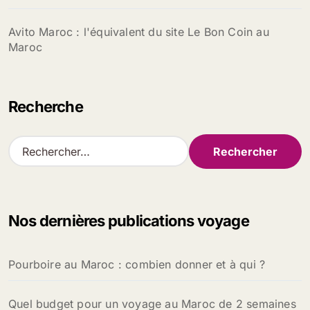
Avito Maroc : l'équivalent du site Le Bon Coin au
Maroc
Recherche
R
e
c
h
e
Nos dernières publications voyage
r
c
h
Pourboire au Maroc : combien donner et à qui ?
e
r
Quel budget pour un voyage au Maroc de 2 semaines