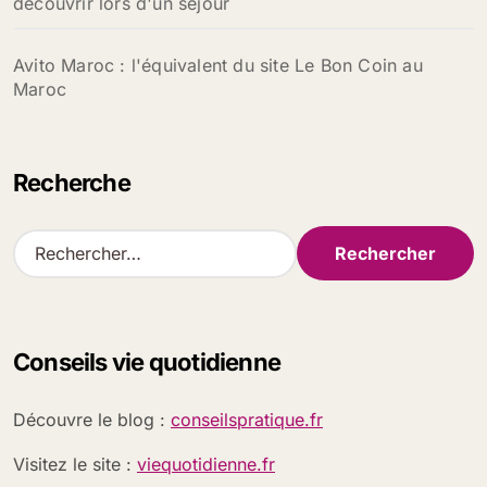
découvrir lors d'un séjour
Avito Maroc : l'équivalent du site Le Bon Coin au
Maroc
Recherche
R
e
c
h
e
Conseils vie quotidienne
r
c
h
Découvre le blog :
conseilspratique.fr
e
r
Visitez le site :
viequotidienne.fr