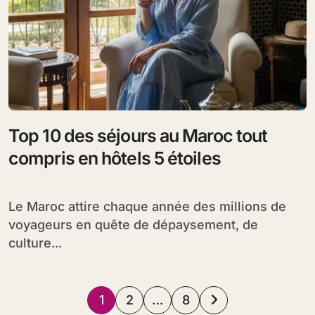
Top 10 des séjours au Maroc tout
compris en hôtels 5 étoiles
Le Maroc attire chaque année des millions de
voyageurs en quête de dépaysement, de
culture...
Pagination
1
2
…
8