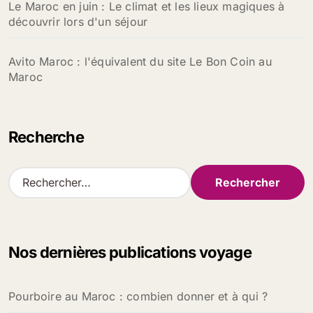
Le Maroc en juin : Le climat et les lieux magiques à
découvrir lors d'un séjour
Avito Maroc : l'équivalent du site Le Bon Coin au
Maroc
Recherche
R
e
c
h
e
Nos dernières publications voyage
r
c
h
Pourboire au Maroc : combien donner et à qui ?
e
r