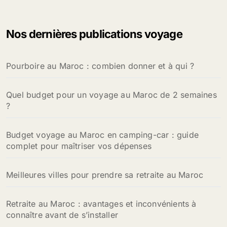
h
e
Nos dernières publications voyage
r
c
h
Pourboire au Maroc : combien donner et à qui ?
e
r
Quel budget pour un voyage au Maroc de 2 semaines
:
?
Budget voyage au Maroc en camping-car : guide
complet pour maîtriser vos dépenses
Meilleures villes pour prendre sa retraite au Maroc
Retraite au Maroc : avantages et inconvénients à
connaître avant de s’installer