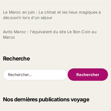
Le Maroc en juin : Le climat et les lieux magiques à
découvrir lors d'un séjour
Avito Maroc : l'équivalent du site Le Bon Coin au
Maroc
Recherche
R
e
c
h
e
Nos dernières publications voyage
r
c
h