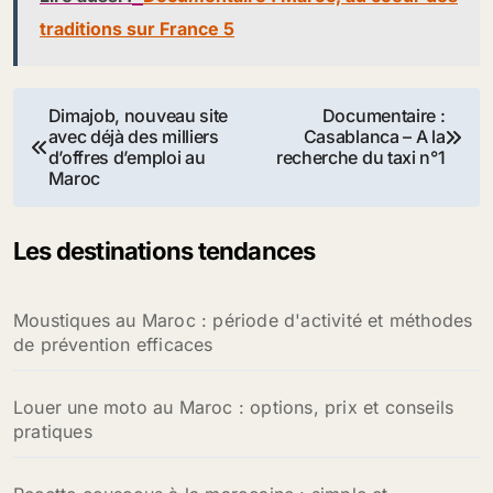
traditions sur France 5
Navigation
Dimajob, nouveau site
Documentaire :
avec déjà des milliers
Casablanca – A la
de
d’offres d’emploi au
recherche du taxi n°1
Maroc
l’article
Les destinations tendances
Moustiques au Maroc : période d'activité et méthodes
de prévention efficaces
Louer une moto au Maroc : options, prix et conseils
pratiques