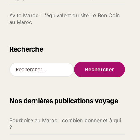
Avito Maroc : l'équivalent du site Le Bon Coin
au Maroc
Recherche
R
e
c
h
e
Nos dernières publications voyage
r
c
h
Pourboire au Maroc : combien donner et à qui
e
?
r