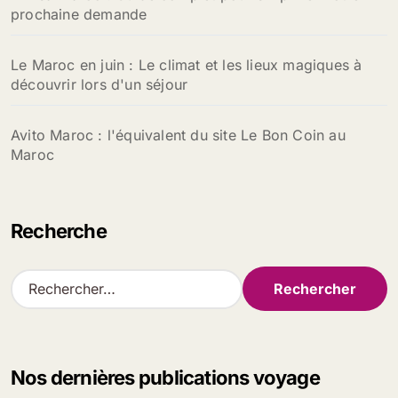
prochaine demande
Le Maroc en juin : Le climat et les lieux magiques à
découvrir lors d'un séjour
Avito Maroc : l'équivalent du site Le Bon Coin au
Maroc
Recherche
R
e
c
h
e
Nos dernières publications voyage
r
c