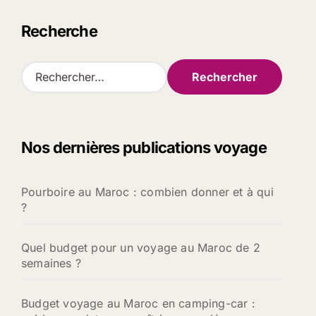
Recherche
R
e
c
h
e
Nos dernières publications voyage
r
c
h
Pourboire au Maroc : combien donner et à qui
e
?
r
:
Quel budget pour un voyage au Maroc de 2
semaines ?
Budget voyage au Maroc en camping-car :