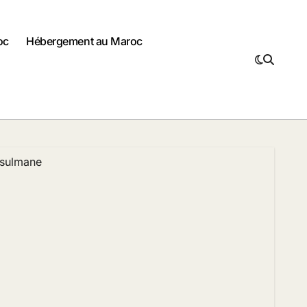
oc
Hébergement au Maroc
usulmane