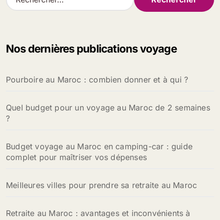
e
c
h
e
Nos dernières publications voyage
r
c
h
Pourboire au Maroc : combien donner et à qui ?
e
r
Quel budget pour un voyage au Maroc de 2 semaines
:
?
Budget voyage au Maroc en camping-car : guide
complet pour maîtriser vos dépenses
Meilleures villes pour prendre sa retraite au Maroc
Retraite au Maroc : avantages et inconvénients à