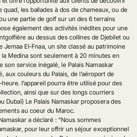
 et offre l’opportunité aux clients de découvrir
 quad, les ballades à dos de chameaux, ou de
u une partie de golf sur un des 6 terrains
pose également des activités inédites pour une
golfière au dessus des collines de Djebilet ou
ce Jemaa El-Fnaa, un site classé au patrimoine
e la Medina sont seulement à 20 minutes en
e son service inégalé, le Palais Namaskar
vé, aux couleurs du Palais, de l’aéroport de
eure. l’appareil pourra être utilisé pour des
ollection, ainsi que sur des longs courriers
ou Dubaï) Le Palais Namaskar proposera des
acements au coeur du Maroc.
is Namaskar a déclaré : “Nous sommes
Namaskar, pour leur offrir un séjour exceptionnel