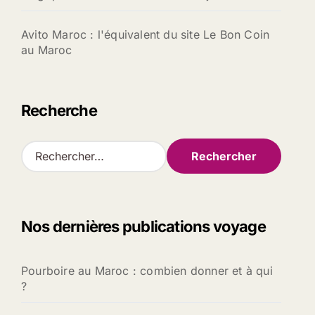
Avito Maroc : l'équivalent du site Le Bon Coin
au Maroc
Recherche
R
e
c
h
e
Nos dernières publications voyage
r
c
h
Pourboire au Maroc : combien donner et à qui
e
?
r