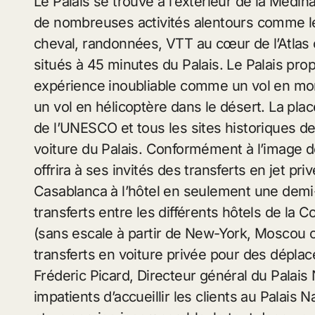
Le Palais se trouve à l’extérieur de la Médina
de nombreuses activités alentours comme le
cheval, randonnées, VTT au cœur de l’Atlas o
situés à 45 minutes du Palais. Le Palais pro
expérience inoubliable comme un vol en mont
un vol en hélicoptère dans le désert. La pla
de l’UNESCO et tous les sites historiques d
voiture du Palais. Conformément à l’image d
offrira à ses invités des transferts en jet pri
Casablanca à l’hôtel en seulement une demi-h
transferts entre les différents hôtels de la C
(sans escale à partir de New-York, Moscou 
transferts en voiture privée pour des dépl
Fréderic Picard, Directeur général du Pala
impatients d’accueillir les clients au Palais 