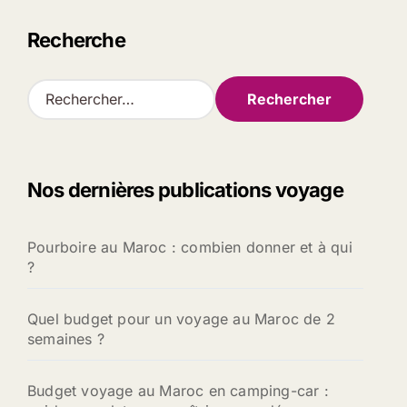
Recherche
R
e
c
h
e
Nos dernières publications voyage
r
c
h
Pourboire au Maroc : combien donner et à qui
e
?
r
:
Quel budget pour un voyage au Maroc de 2
semaines ?
Budget voyage au Maroc en camping-car :