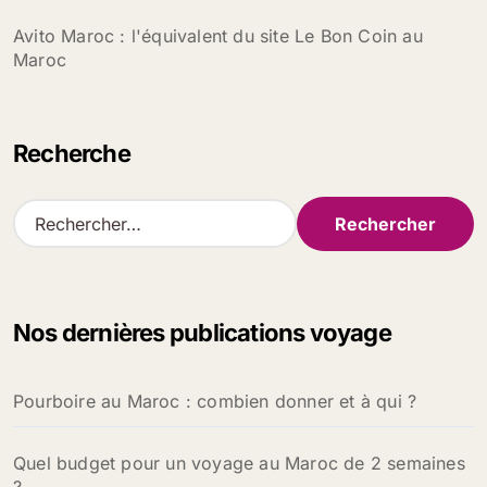
Avito Maroc : l'équivalent du site Le Bon Coin au
Maroc
Recherche
R
e
c
h
e
Nos dernières publications voyage
r
c
h
Pourboire au Maroc : combien donner et à qui ?
e
r
Quel budget pour un voyage au Maroc de 2 semaines
:
?