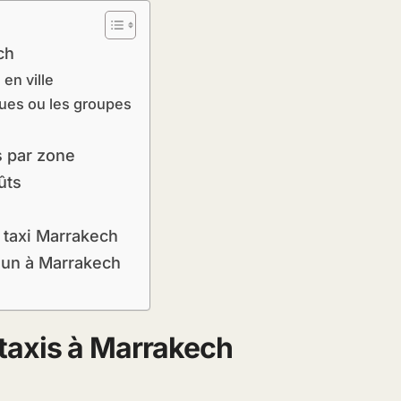
ch
 en ville
gues ou les groupes
s par zone
ûts
x taxi Marrakech
o un à Marrakech
taxis à Marrakech