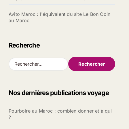
Avito Maroc : l'équivalent du site Le Bon Coin
au Maroc
Recherche
R
e
c
h
e
Nos dernières publications voyage
r
c
h
Pourboire au Maroc : combien donner et à qui
e
?
r