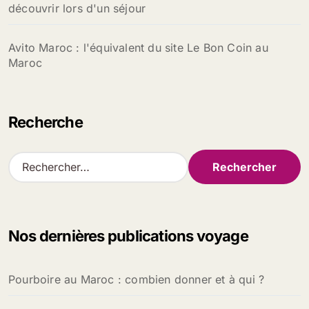
découvrir lors d'un séjour
Avito Maroc : l'équivalent du site Le Bon Coin au
Maroc
Recherche
R
e
c
h
e
Nos dernières publications voyage
r
c
h
Pourboire au Maroc : combien donner et à qui ?
e
r