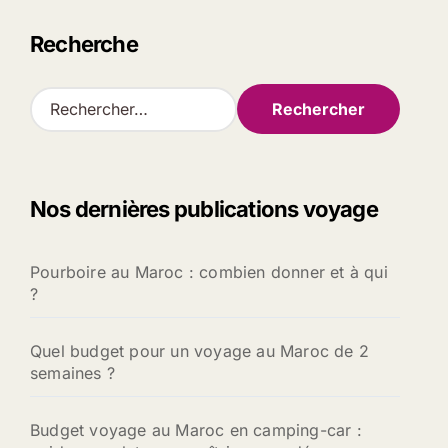
Recherche
R
e
c
h
e
Nos dernières publications voyage
r
c
h
Pourboire au Maroc : combien donner et à qui
e
?
r
:
Quel budget pour un voyage au Maroc de 2
semaines ?
Budget voyage au Maroc en camping-car :