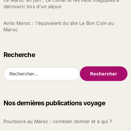
Le Maroc en juin : Le climat et les lieux magiques à
découvrir lors d'un séjour
Avito Maroc : l'équivalent du site Le Bon Coin au
Maroc
Recherche
R
e
c
h
e
Nos dernières publications voyage
r
c
h
Pourboire au Maroc : combien donner et à qui ?
e
r