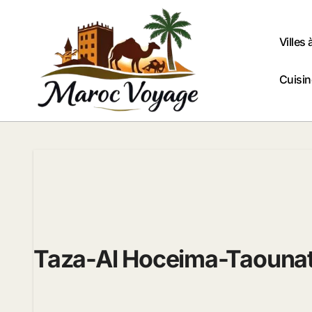
Passer
au
contenu
Villes 
Cuisi
Taza-Al Hoceima-Taouna