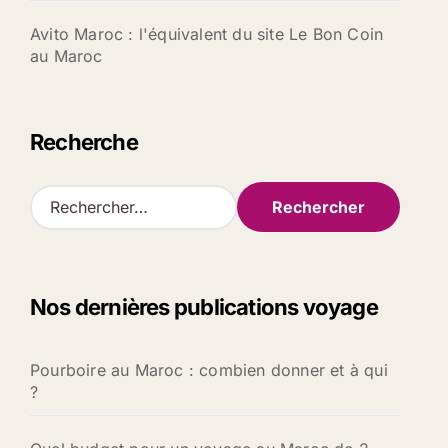
Avito Maroc : l'équivalent du site Le Bon Coin
au Maroc
Recherche
R
e
c
h
e
Nos dernières publications voyage
r
c
h
Pourboire au Maroc : combien donner et à qui
e
?
r
: