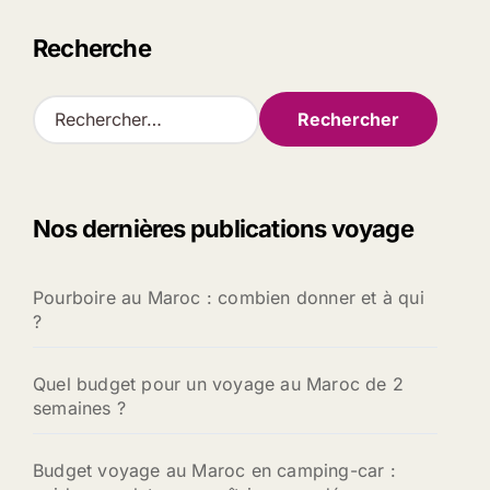
Recherche
R
e
c
h
e
Nos dernières publications voyage
r
c
h
Pourboire au Maroc : combien donner et à qui
e
?
r
:
Quel budget pour un voyage au Maroc de 2
semaines ?
Budget voyage au Maroc en camping-car :