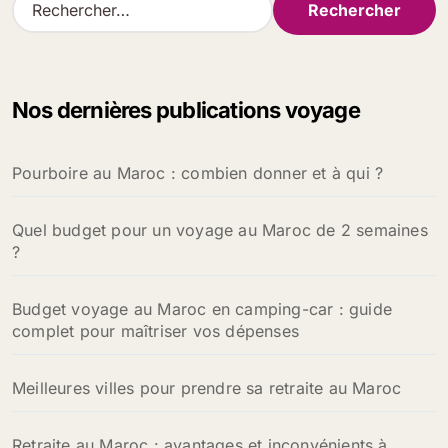
e
c
h
e
Nos dernières publications voyage
r
c
h
Pourboire au Maroc : combien donner et à qui ?
e
r
Quel budget pour un voyage au Maroc de 2 semaines
:
?
Budget voyage au Maroc en camping-car : guide
complet pour maîtriser vos dépenses
Meilleures villes pour prendre sa retraite au Maroc
Retraite au Maroc : avantages et inconvénients à