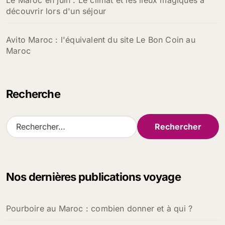
Le Maroc en juin : Le climat et les lieux magiques à
découvrir lors d'un séjour
Avito Maroc : l'équivalent du site Le Bon Coin au
Maroc
Recherche
R
e
c
h
e
Nos dernières publications voyage
r
c
h
Pourboire au Maroc : combien donner et à qui ?
e
r