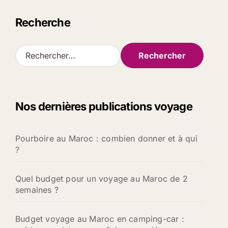
Recherche
R
e
c
h
e
Nos dernières publications voyage
r
c
h
Pourboire au Maroc : combien donner et à qui
e
?
r
:
Quel budget pour un voyage au Maroc de 2
semaines ?
Budget voyage au Maroc en camping-car :