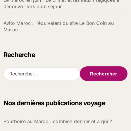
Le Maroc en juin : Le climat et les lieux magiques à
découvrir lors d'un séjour
Avito Maroc : l'équivalent du site Le Bon Coin au
Maroc
Recherche
R
e
c
h
e
Nos dernières publications voyage
r
c
h
Pourboire au Maroc : combien donner et à qui ?
e
r