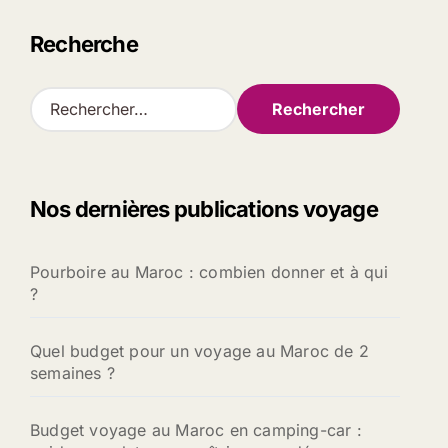
Recherche
R
e
c
h
e
Nos dernières publications voyage
r
c
h
Pourboire au Maroc : combien donner et à qui
e
?
r
:
Quel budget pour un voyage au Maroc de 2
semaines ?
Budget voyage au Maroc en camping-car :