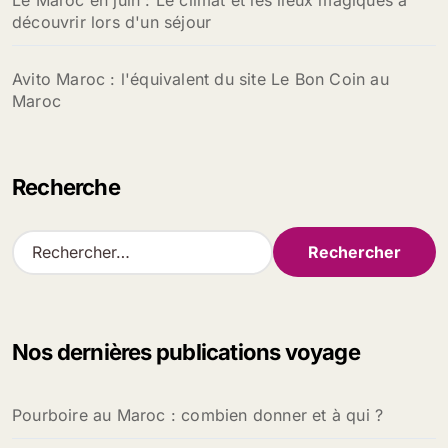
Le Maroc en juin : Le climat et les lieux magiques à
découvrir lors d'un séjour
Avito Maroc : l'équivalent du site Le Bon Coin au
Maroc
Recherche
R
e
c
h
e
Nos dernières publications voyage
r
c
h
Pourboire au Maroc : combien donner et à qui ?
e
r