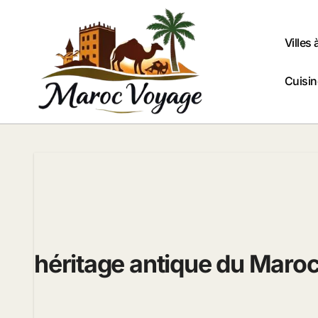
Passer
au
contenu
Villes 
Cuisi
héritage antique du Maro