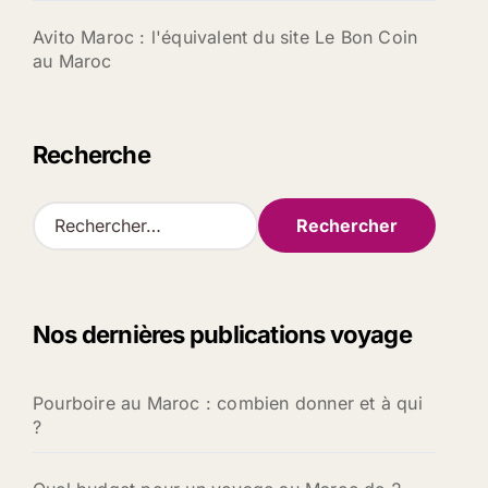
Avito Maroc : l'équivalent du site Le Bon Coin
au Maroc
Recherche
R
e
c
h
e
Nos dernières publications voyage
r
c
h
Pourboire au Maroc : combien donner et à qui
e
?
r
: