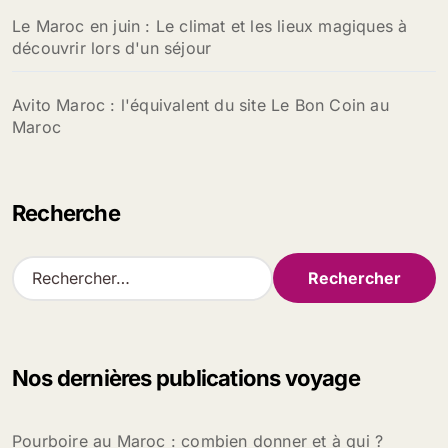
Le Maroc en juin : Le climat et les lieux magiques à
découvrir lors d'un séjour
Avito Maroc : l'équivalent du site Le Bon Coin au
Maroc
Recherche
R
e
c
h
e
Nos dernières publications voyage
r
c
h
Pourboire au Maroc : combien donner et à qui ?
e