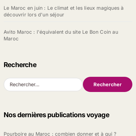
Le Maroc en juin : Le climat et les lieux magiques à
découvrir lors d'un séjour
Avito Maroc : l'équivalent du site Le Bon Coin au
Maroc
Recherche
R
e
c
h
e
Nos dernières publications voyage
r
c
h
Pourboire au Maroc : combien donner et à qui ?
e