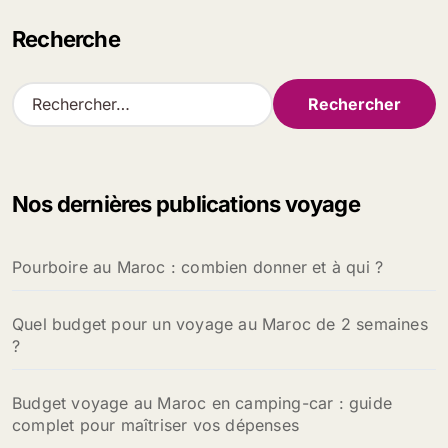
Recherche
R
e
c
h
e
Nos dernières publications voyage
r
c
h
Pourboire au Maroc : combien donner et à qui ?
e
r
Quel budget pour un voyage au Maroc de 2 semaines
:
?
Budget voyage au Maroc en camping-car : guide
complet pour maîtriser vos dépenses