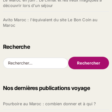
Le Maroc en juin : Le climat et les lieux magiques à
découvrir lors d'un séjour
Avito Maroc : l'équivalent du site Le Bon Coin au
Maroc
Recherche
R
e
c
h
e
Nos dernières publications voyage
r
c
h
Pourboire au Maroc : combien donner et à qui ?
e
r