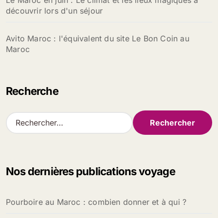
Le Maroc en juin : Le climat et les lieux magiques à
découvrir lors d'un séjour
Avito Maroc : l'équivalent du site Le Bon Coin au
Maroc
Recherche
R
e
c
h
e
Nos dernières publications voyage
r
c
h
Pourboire au Maroc : combien donner et à qui ?
e
r