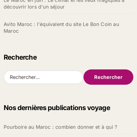
Le Maroc en juin : Le climat et les lieux magiques à
découvrir lors d'un séjour
Avito Maroc : l'équivalent du site Le Bon Coin au
Maroc
Recherche
R
e
c
h
e
Nos dernières publications voyage
r
c
h
Pourboire au Maroc : combien donner et à qui ?
e
r