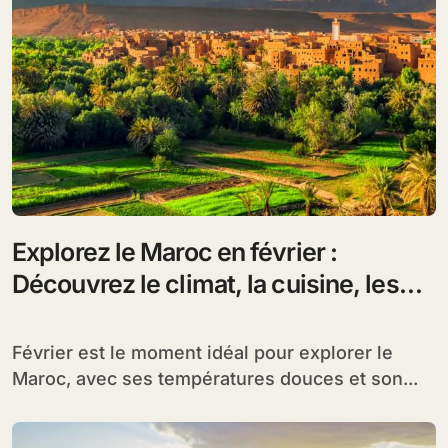
Explorez le Maroc en février :
Découvrez le climat, la cuisine, les
festivals et des destinations
inoubliables
Février est le moment idéal pour explorer le
Maroc, avec ses températures douces et son...