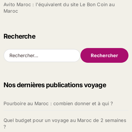
Avito Maroc : l'équivalent du site Le Bon Coin au
Maroc
Recherche
R
e
c
h
e
Nos dernières publications voyage
r
c
h
Pourboire au Maroc : combien donner et à qui ?
e
r
Quel budget pour un voyage au Maroc de 2 semaines
:
?