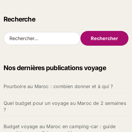
Recherche
R
e
c
h
e
Nos dernières publications voyage
r
c
h
Pourboire au Maroc : combien donner et à qui ?
e
r
Quel budget pour un voyage au Maroc de 2 semaines
:
?
Budget voyage au Maroc en camping-car : guide