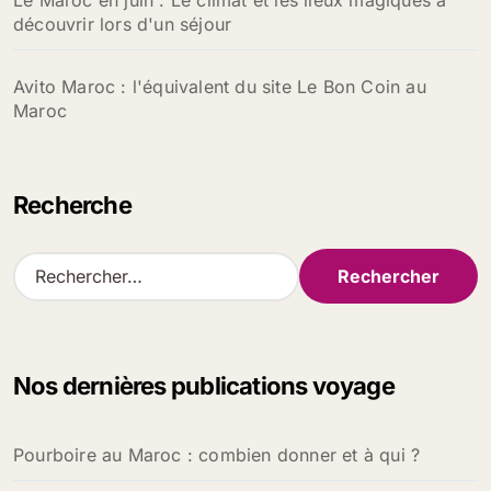
Le Maroc en juin : Le climat et les lieux magiques à
découvrir lors d'un séjour
Avito Maroc : l'équivalent du site Le Bon Coin au
Maroc
Recherche
R
e
c
h
e
Nos dernières publications voyage
r
c
h
Pourboire au Maroc : combien donner et à qui ?
e
r