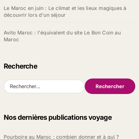
Le Maroc en juin : Le climat et les lieux magiques à
découvrir lors d'un séjour
Avito Maroc : l'équivalent du site Le Bon Coin au
Maroc
Recherche
R
e
c
h
e
Nos dernières publications voyage
r
c
h
Pourboire au Maroc : combien donner et à qui ?
e