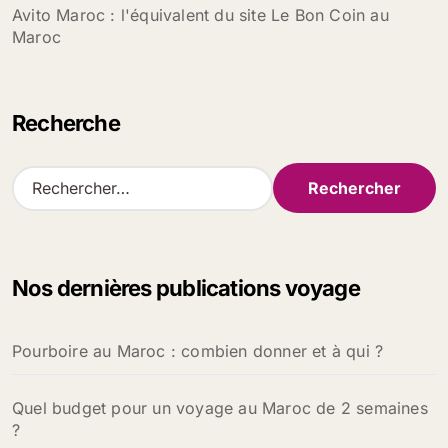
Avito Maroc : l'équivalent du site Le Bon Coin au
Maroc
Recherche
R
e
c
h
e
Nos dernières publications voyage
r
c
h
Pourboire au Maroc : combien donner et à qui ?
e
r
Quel budget pour un voyage au Maroc de 2 semaines
:
?