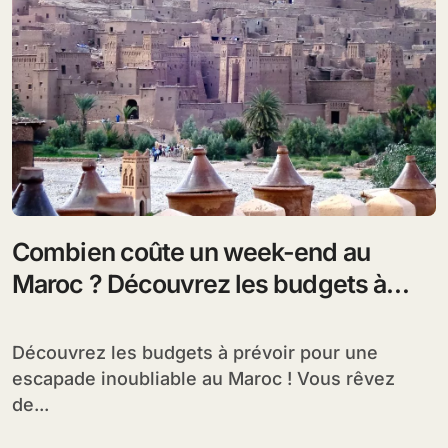
Combien coûte un week-end au
Maroc ? Découvrez les budgets à
prévoir pour une escapade
inoubliable dans ce magnifique pays
Découvrez les budgets à prévoir pour une
escapade inoubliable au Maroc ! Vous rêvez
de...